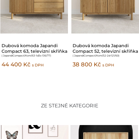
Dubová komoda Malaga 03
Dubová komoda Japandi
(3s 1d)
Compact 53
( Malaga/Kom/03-3s-1d
)
( JapandiCompact/Kom/53-1d3s-121/77
)
33 800 Kč
30 420 Kč
41 300 Kč
s DPH
ZE STEJNÉ KATEGORIE