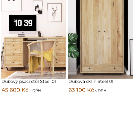
Dubový psací stůl Steel 01
Dubová skříň Steel 01
45 600 Kč
63 100 Kč
s DPH
s DPH