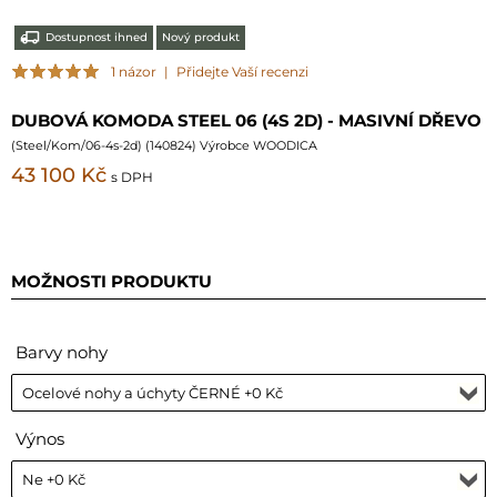
Dostupnost ihned
Nový produkt
1 názor
|
Přidejte Vaší recenzi
DUBOVÁ KOMODA STEEL 06 (4S 2D) - MASIVNÍ DŘEVO
(
Steel/Kom/06-4s-2d
) (
140824
) Výrobce WOODICA
43 100 Kč
s DPH
MOŽNOSTI PRODUKTU
Barvy nohy
Výnos