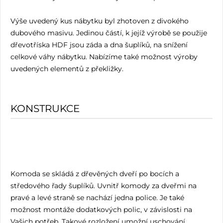
Výše uvedený kus nábytku byl zhotoven z divokého
dubového masivu. Jedinou částí, k jejíž výrobě se použije
dřevotříska HDF jsou záda a dna šuplíků, na snížení
celkové váhy nábytku. Nabízíme také možnost výroby
uvedených elementů z překližky.
KONSTRUKCE
Komoda se skládá z dřevěných dveří po bocích a
středového řady šuplíků. Uvnitř komody za dveřmi na
pravé a levé straně se nachází jedna police. Je také
možnost montáže dodatkových polic, v závislosti na
Vašich potřeb. Takové rozložení umožní uschování