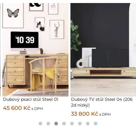
Dubový psací stůl Steel 01
Dubový TV stůl Steel 04 (206
2d nízký)
45 600 Kč
s DPH
33 800 Kč
s DPH