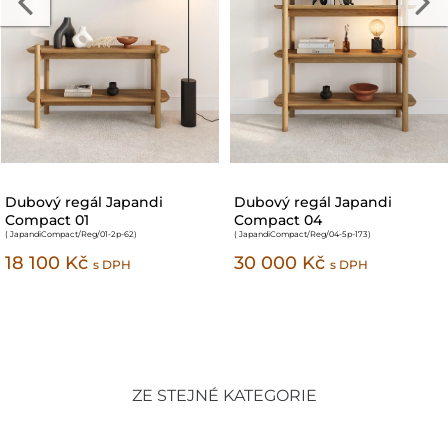
Regál dubový Malaga 01
Dubový regál Japandi
( Malaga/wR/01
)
Compact 27
( JapandiCompact/Reg/27-1d3s-136/147
)
33 800 Kč
30 420 Kč
56 900 Kč
s DPH
ZE STEJNÉ KATEGORIE