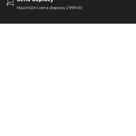
Maximální cena dopravy 2 999 Kč
Dub byl vždy synonymem trvalosti a krásy. Stejné je to u
nábytku zhotoveného z toho nádherného dřeva. Je
solidní, důstojný a unikátní. Nabízíme Vám nábytek
zhotovený ze 100% dubového masivu. V nabídce máme
vitríny, regály, skříňé, postele, komody, stoly, židle, psací
stoly a lavice. Místa pro naše schůzky, práci a odpočinek
mohou získat zcela novou kvalitu.
Řadit dle: