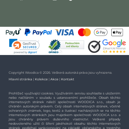
Copyright Woodica © 2026. Veškerá autorská práva jsou vyhrazena.
Hlavní stránka
|
Kolekce
|
Akce
|
Kontakt
Prohlížeč využívající cookies. Využíváním servisu souhlasíte s uložením
nebo načítáním v souladu s ustanoveními prohlížeče. Obsah těchto
internetových stránek náleží společnosti WOODICA s.r.o., obsah je
chráněn autorským právem. Celý obsah internetových stránek, včetně
ochranných známek, logo, textů a ilustrací nacházejících se na těchto
internetových stránkách jsou majetkem společnosti WOODICA s.r.o. a
jsou chráněny právem duševního vlastnictví. Veškeré případy
nedovoleného užití či šíření jakéhokoli obsahu těchto internetových
stránek podléhají sankcionování na základě občanského a trestního