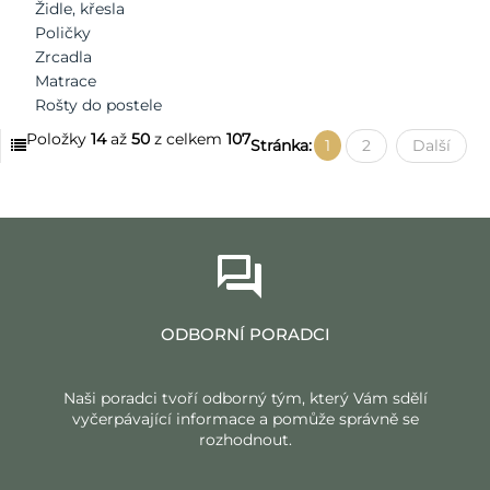
Židle, křesla
Poličky
Zrcadla
Matrace
Rošty do postele
Položky
14
až
50
z celkem
107
Stránka:
1
2
Další
ODBORNÍ PORADCI
Naši poradci tvoří odborný tým, který Vám sdělí
vyčerpávající informace a pomůže správně se
rozhodnout.