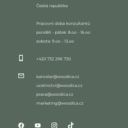
Česká republika
Pracovní doba konzultantů
pondělí - pátek: 8.oo - 16.oo
sobota: 9.oo - 13.oo
+420 732 296 730
kancelar@woodica.cz
ucetnictvi@woodica.cz
prace@woodica.cz
marketing@woodica.cz