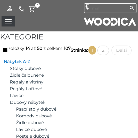
0
KATEGORIE
Položky
14
až
50
z celkem
107
Stránka:
1
2
Další
Nábytek A-Z
Stolky dubové
Židle čalouněné
Regály a vitríny
Regály Loftové
Lavice
Dubový nábytek
Psací stoly dubové
Komody dubové
Židle dubové
Lavice dubové
Postele dubové