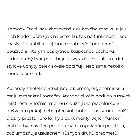
Komody Steel jsou zhotovené z dubového masivu a je u
nich kladen důraz jak na estetiku, tak na funkčnost. Jsou
masivní a stabilní, pojmou mnoho věcí pro denní
používání, kterým poskytnou bezpečnou úschovu.
Jednoduchý tvar podtrhuje a zvýrazňuje strukturu dubu,
stylové úchyty celek skvěle doplňují. Nabízíme několik
modelů komod.
Komody z kolekce Steel jsou objemné, ergonomické a
mají kompaktní rozměry, které se skvěle hodí do různých
místností. V ložnici mohou sloužit jako prádelník a v
obývacím pokoji nebo předsíni mohou poskytnout další
úložný prostor pro knihy a dokumenty. Jejich funkční
vnitřek byl navržen pro optimální uspořádání prostoru,
což umožňuje uskladnění různých druhů předmětů.