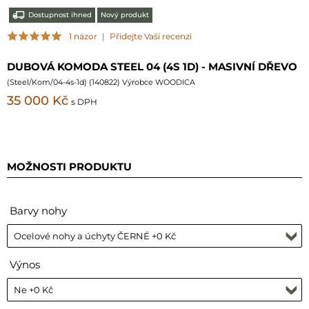
Dostupnost ihned
Nový produkt
1 názor
|
Přidejte Vaší recenzi
DUBOVÁ KOMODA STEEL 04 (4S 1D) - MASIVNÍ DŘEVO
(
Steel/Kom/04-4s-1d
) (
140822
) Výrobce WOODICA
35 000 Kč
s DPH
MOŽNOSTI PRODUKTU
Barvy nohy
Výnos