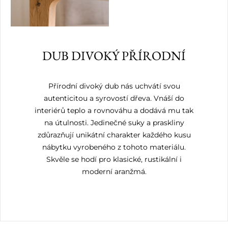
DUB DIVOKÝ PŘÍRODNÍ
Přírodní divoký dub nás uchvátí svou
autenticitou a syrovostí dřeva. Vnáší do
interiérů teplo a rovnováhu a dodává mu tak
na útulnosti. Jedinečné suky a praskliny
zdůrazňují unikátní charakter každého kusu
nábytku vyrobeného z tohoto materiálu.
Skvěle se hodí pro klasické, rustikální i
moderní aranžmá.