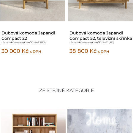
Dubová komoda Japandi
Dubová komoda Japandi
Compact 43
Compact 63, televizní skříňka
( JapandiCompact/Kom/43-1d3s-101/77
)
( JapandiCompact/Kom/63-1d3s-136/77
)
36 900 Kč
44 400 Kč
s DPH
s DPH
ZE STEJNÉ KATEGORIE