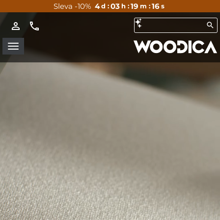
Sleva -10%
4
03
19
15
d :
h :
m :
s