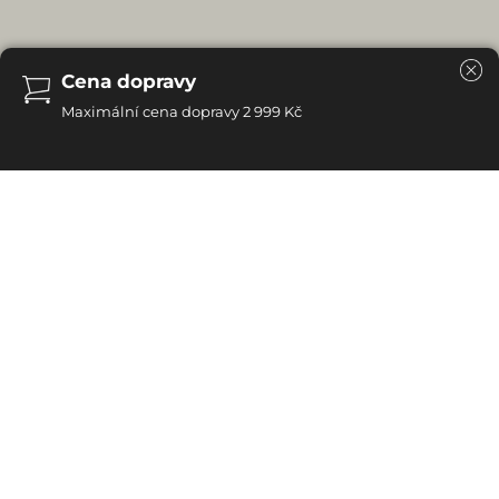
Při objednávce typizovaného nábytku
není požadována záloha
Celá platba může proběhnout až při převzetí nábytku
Přirozeným doplňkem každého stolu jsou samozřejmě
dřevěné židle. Stejně jako stůl jsou zhotoveny ze 100%
dubového masivu, jsou odolné a pevné. Šlechetné vzory
a precizní provedení židlí ladí s krásou dubového stolu.
Bohatá nabídka umožní vybrat model, který splní vaše
očekávání.
Více...