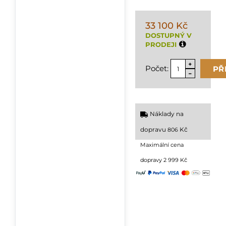
33 100 Kč
DOSTUPNÝ V
PRODEJI
Počet:
PŘ
Náklady na
dopravu
Kč
806
Maximální cena
dopravy 2 999 Kč