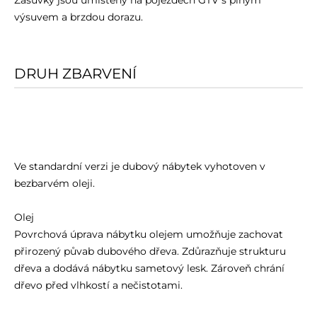
Zásuvky jsou umístěny na pojezdech GTV s plným
výsuvem a brzdou dorazu.
DRUH ZBARVENÍ
Ve standardní verzi je dubový nábytek vyhotoven v
bezbarvém oleji.
Olej
Povrchová úprava nábytku olejem umožňuje zachovat
přirozený půvab dubového dřeva. Zdůrazňuje strukturu
dřeva a dodává nábytku sametový lesk. Zároveň chrání
dřevo před vlhkostí a nečistotami.