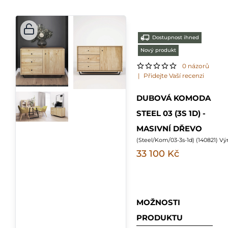
Dostupnost ihned
Nový produkt
0 názorů
|
Přidejte Vaší recenzi
DUBOVÁ KOMODA
STEEL 03 (3S 1D) -
MASIVNÍ DŘEVO
(
Steel/Kom/03-3s-1d
) (
140821
) V
33 100 Kč
MOŽNOSTI
PRODUKTU