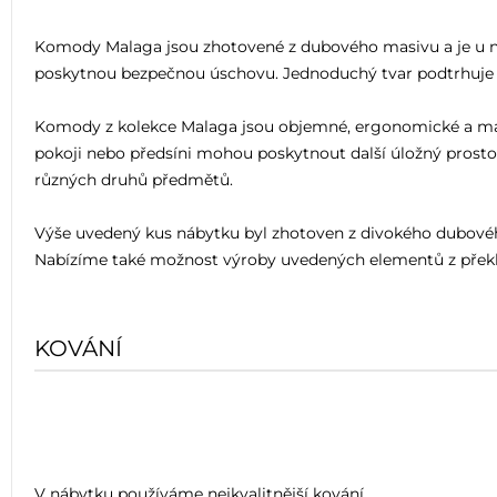
Komody Malaga jsou zhotovené z dubového masivu a je u nic
poskytnou bezpečnou úschovu. Jednoduchý tvar podtrhuje a 
Komody z kolekce Malaga jsou objemné, ergonomické a mají 
pokoji nebo předsíni mohou poskytnout další úložný prosto
různých druhů předmětů.
Výše uvedený kus nábytku byl zhotoven z divokého dubového 
Nabízíme také možnost výroby uvedených elementů z překl
KOVÁNÍ
V nábytku používáme nejkvalitnější kování.