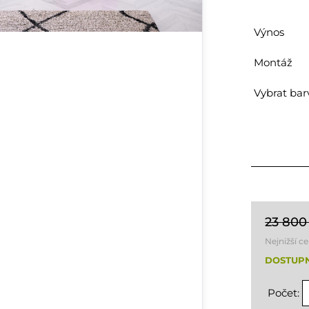
Výnos
Montáž
Vybrat bar
23 800
Nejnižší c
DOSTUPN
Počet: