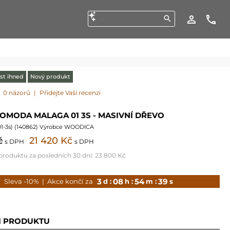
st ihned
Nový produkt
0 názorů
|
Přidejte Vaší recenzi
OMODA MALAGA 01 3S - MASIVNÍ DŘEVO
1-3s
) (
140862
) Výrobce WOODICA
č
21 420 Kč
s DPH
s DPH
 produktu za posledních 30 dní:
23 800 Kč
3
08
54
37
Sleva -10%
| Akce končí za
d :
h :
m :
s
I PRODUKTU