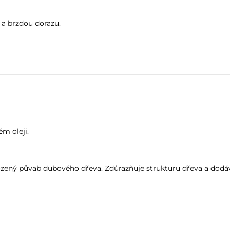
a brzdou dorazu.
m oleji.
ený půvab dubového dřeva. Zdůrazňuje strukturu dřeva a dodáv