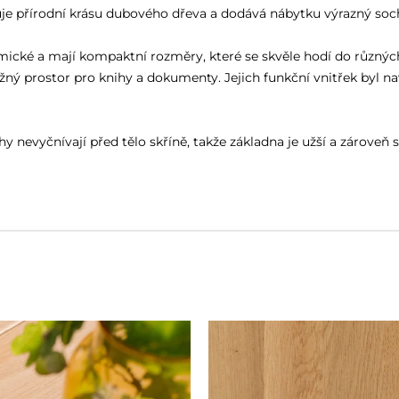
uje přírodní krásu dubového dřeva a dodává nábytku výrazný soch
é a mají kompaktní rozměry, které se skvěle hodí do různých m
ný prostor pro knihy a dokumenty. Jejich funkční vnitřek byl n
nevyčnívají před tělo skříně, takže základna je užší a zároveň s