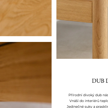
DUB 
Přírodní divoký dub nás
Vnáší do interiérů tep
Jedinečné suky a praskli