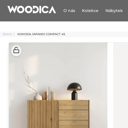
O nás
Kolekce
Nábytek
Domů
KOMODA JAPANDI COMPACT 45