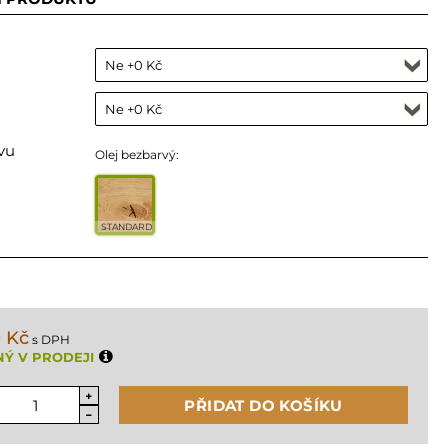
vu
Olej bezbarvý:
STANDARD
 Kč
s DPH
Ý V PRODEJI
PŘIDAT DO KOŠÍKU