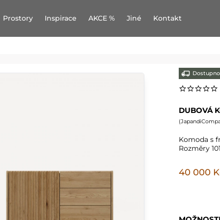
Prostory
Inspirace
AKCE %
Jiné
Kontakt
Dostupno
DUBOVÁ K
(
JapandiCompac
Komoda s f
Rozměry 101
40 000 K
MOŽNOST