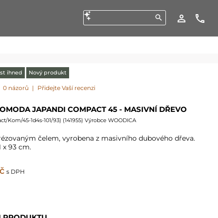
st ihned
Nový produkt
0 názorů
|
Přidejte Vaší recenzi
OMODA JAPANDI COMPACT 45 - MASIVNÍ DŘEVO
t/Kom/45-1d4s-101/93
) (
141955
) Výrobce WOODICA
rézovaným čelem, vyrobena z masivního dubového dřeva.
 x 93 cm.
č
s DPH
I PRODUKTU