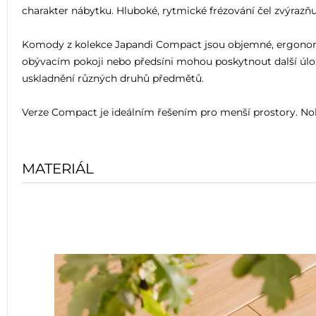
charakter nábytku. Hluboké, rytmické frézování čel zvýrazň
Komody z kolekce Japandi Compact jsou objemné, ergonomick
obývacím pokoji nebo předsíni mohou poskytnout další úlož
uskladnění různých druhů předmětů.
Verze Compact je ideálním řešením pro menší prostory. Nohy 
MATERIÁL