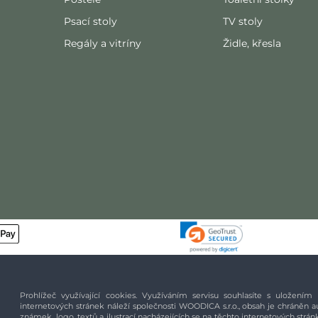
Psací stoly
TV stoly
Regály a vitríny
Židle, křesla
Prohlížeč využívající cookies. Využíváním servisu souhlasíte s uložení
internetových stránek náleží společnosti WOODICA s.r.o., obsah je chráněn
známek, logo, textů a ilustrací nacházejících se na těchto internetových st