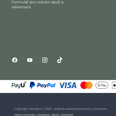
Formulář pro vrácení zboží a
reklamace
Copyright Woodica © 2026. Veškerá autorská práva jsou vyhrazena.
Hlavní stránka
|
Kolekce
|
Akce
|
Kontakt