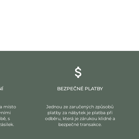
NÍ
BEZPEČNÉ PLATBY
a místo
Jednou ze zaručených způsobů
vními
platby za nábytek je platba při
bě, s
odběru, která je zárukou klidné a
ásilek.
bezpečné transakce.