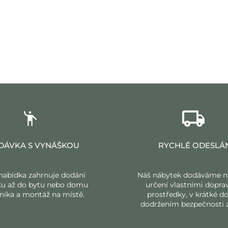
DÁVKA S VYNÁŠKOU
RYCHLÉ ODESLÁ
nabídka zahrnuje dodání
Náš nábytek dodáváme n
ku až do bytu nebo domu
určení vlastními dopra
níka a montáž na místě.
prostředky, v krátké do
dodržením bezpečnosti z