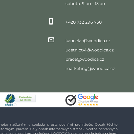
sobota: 9.oo - 13.oo
+420 732 296 730
kancelar@woodica.cz
ucetnictvi@woodica.cz
prace@woodica.cz
marketing@woodica.cz
m nebo načítáním v souladu s ustanoveními prohlížeče. Obsah těchto
 autorským právem. Celý obsah internetových stránek, včetně ochranných
ránkách jsou majetkem společnosti WOODICA s.r.o. a jsou chráněny právem