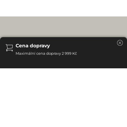
Cena dopravy
Maximální cena dopravy 2 999 Kč
Dub byl vždy synonymem trvalosti a krásy. Stejné je to u
nábytku zhotoveného z toho nádherného dřeva. Je
solidní, důstojný a unikátní. Nabízíme Vám nábytek
zhotovený ze 100% dubového masivu. V nabídce máme
kredence, skříňé, postele, komody, stoly, židle, psací stoly
a lavice. Místa pro naše schůzky, práci a odpočinek
mohou získat zcela novou kvalitu.