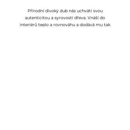
Přírodní divoký dub nás uchvátí svou
autenticitou a syrovostí dřeva. Vnáší do
interiérů teplo a rovnováhu a dodává mu tak
na útulnosti. Jedinečné suky a praskliny
zdůrazňují unikátní charakter každého kusu
nábytku vyrobeného z tohoto materiálu.
Skvěle se hodí pro klasické, rustikální i
moderní aranžmá.
KONSTRUKCE
Zadní strana komody je vyrobena z HDF desky v jedinečné