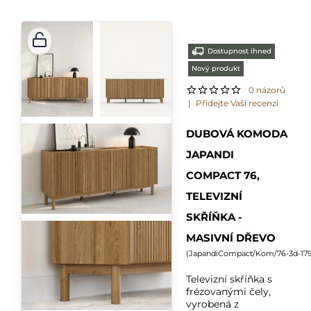
Dostupnost ihned
Nový produkt
0 názorů
|
Přidejte Vaší recenzi
DUBOVÁ KOMODA
JAPANDI
COMPACT 76,
TELEVIZNÍ
SKŘÍŇKA -
MASIVNÍ DŘEVO
(
JapandiCompact/Kom/76-3d-179
Televizní skříňka s
frézovanými čely,
vyrobená z