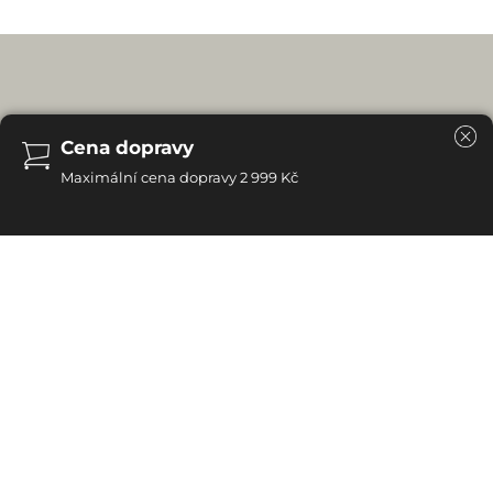
Cena dopravy
Maximální cena dopravy 2 999 Kč
Dub byl vždy synonymem trvalosti a krásy. Stejné je to u
nábytku zhotoveného z toho nádherného dřeva. Je
solidní, důstojný a unikátní. Nabízíme Vám nábytek
zhotovený ze 100% dubového masivu. V nabídce máme
stoly, židle, psací stoly a lavice. Místa pro naše schůzky,
práci a odpočinek mohou získat zcela novou kvalitu.