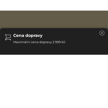
Cena dopravy
Maximální cena dopravy 2 999 Kč
Kolekce Notte je synonymem stylu a dobrého vkusu –
vytvořena pro ty, kteří ocení tu nejvyšší kvalitu a
nadčasový design. Saténový povrch v kombinaci s
intenzitou tmavého zbarvení dodává nábytku
výjimečnou eleganci a zdůrazňuje jeho sofistikovaný
charakter. Kolekci Notte tvoří vybrané modely nábytku v
odstínu ebenového dřeva, který dodává interiérům
ušlechtilý a nadčasový charakter. Tento výjimečný
odstín, inspirovaný polským černým dubem, spojuje sytě