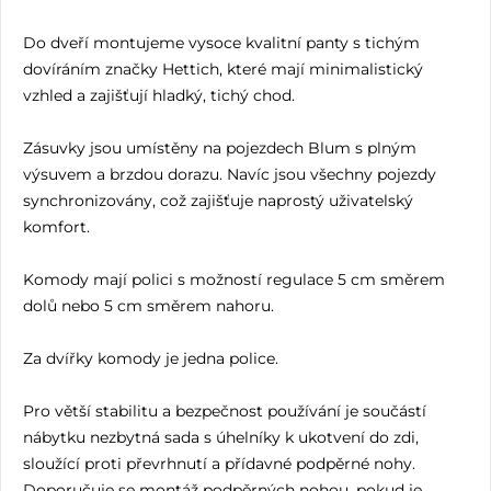
Do dveří montujeme vysoce kvalitní panty s tichým
dovíráním značky Hettich, které mají minimalistický
vzhled a zajišťují hladký, tichý chod.
Zásuvky jsou umístěny na pojezdech Blum s plným
výsuvem a brzdou dorazu. Navíc jsou všechny pojezdy
synchronizovány, což zajišťuje naprostý uživatelský
komfort.
Komody mají polici s možností regulace 5 cm směrem
dolů nebo 5 cm směrem nahoru.
Za dvířky komody je jedna police.
Pro větší stabilitu a bezpečnost používání je součástí
nábytku nezbytná sada s úhelníky k ukotvení do zdi,
sloužící proti převrhnutí a přídavné podpěrné nohy.
Doporučuje se montáž podpěrných nohou, pokud je