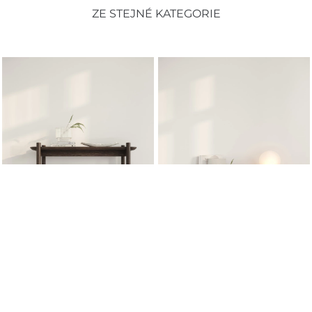
ZE STEJNÉ KATEGORIE
Regál Notte 02
Komoda Notte 51, televizní
skříňka
25 600 Kč
s DPH
41 900 Kč