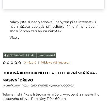
Nikdy jste si neobjednávali nábytek přes internet? U
nás můžete zaplatit při odběru. 14 dní na vrácení
zboží. 2 roky záruky na nábytek.
Více...
Dostupnost 14-21 dní
Nový produkt
0 názorů
|
Přidejte Vaší recenzi
DUBOVÁ KOMODA NOTTE 41, TELEVIZNÍ SKŘÍŇKA -
MASIVNÍ DŘEVO
(
Notte/Kom/41-1d2s-110/60
) (
141763
) Výrobce WOODICA
Televizní skříňka s frézovanými čely, vyrobená z masivního
dubového dřeva. Rozměry 110 x 60 cm.