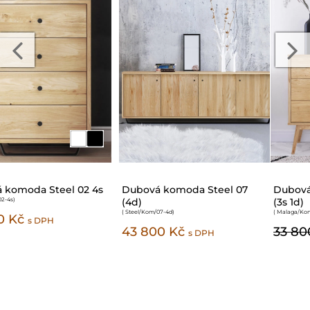
Dubová komoda Malaga 03
Dubová komoda Japandi
(3s 1d)
Compact 55
( Malaga/Kom/03-3s-1d
)
( JapandiCompact/Kom/55-1d4s-121/93
)
33 800 Kč
30 420 Kč
44 400 Kč
s DPH