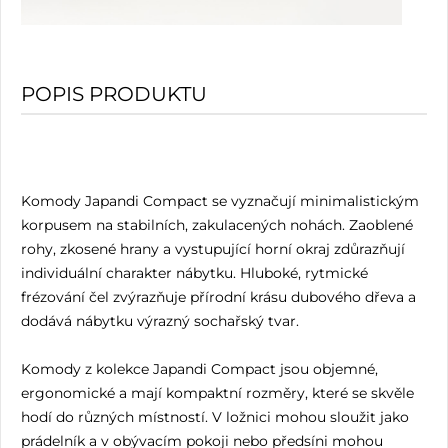
POPIS PRODUKTU
Komody Japandi Compact se vyznačují minimalistickým
korpusem na stabilních, zakulacených nohách. Zaoblené
rohy, zkosené hrany a vystupující horní okraj zdůrazňují
individuální charakter nábytku. Hluboké, rytmické
frézování čel zvýrazňuje přírodní krásu dubového dřeva a
dodává nábytku výrazný sochařský tvar.
Komody z kolekce Japandi Compact jsou objemné,
ergonomické a mají kompaktní rozměry, které se skvěle
hodí do různých místností. V ložnici mohou sloužit jako
prádelník a v obývacím pokoji nebo předsíni mohou