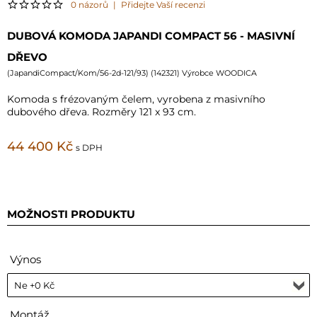
0 názorů
|
Přidejte Vaší recenzi
DUBOVÁ KOMODA JAPANDI COMPACT 56 - MASIVNÍ
DŘEVO
(
JapandiCompact/Kom/56-2d-121/93
) (
142321
) Výrobce WOODICA
Komoda s frézovaným čelem, vyrobena z masivního
dubového dřeva. Rozměry 121 x 93 cm.
44 400 Kč
s DPH
MOŽNOSTI PRODUKTU
Výnos
Montáž