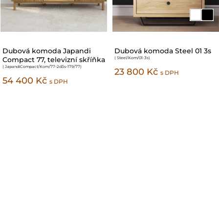
Dubová komoda Japandi
Dubová komoda Japandi
Compact 46
Compact 76, televizní skříňka
( JapandiCompact/Kom/46-2d-101/93
)
( JapandiCompact/Kom/76-3d-179/77
)
40 000 Kč
50 600 Kč
s DPH
s DPH
ODBORNÍ PORADCI