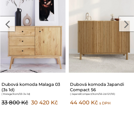
Dubová komoda Steel 05 (3s
Dubová komoda Japandi
2d)
Compact 63, televizní skříňka
( Steel/Kom/05-3s-2d
)
( JapandiCompact/Kom/63-1d3s-136/77
)
38 800 Kč
44 400 Kč
s DPH
s DPH