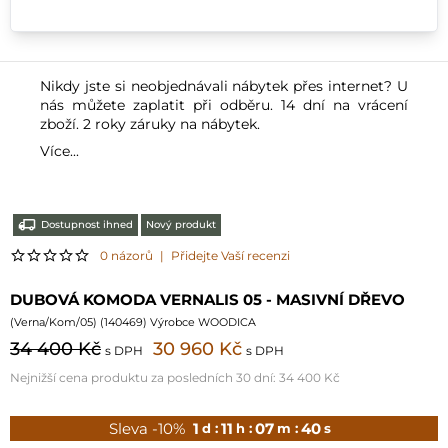
Nikdy jste si neobjednávali nábytek přes internet? U
nás můžete zaplatit při odběru. 14 dní na vrácení
zboží. 2 roky záruky na nábytek.
Více...
Dostupnost ihned
Nový produkt
0 názorů
|
Přidejte Vaší recenzi
DUBOVÁ KOMODA VERNALIS 05 - MASIVNÍ DŘEVO
(
Verna/Kom/05
) (
140469
) Výrobce WOODICA
34 400 Kč
30 960 Kč
s DPH
s DPH
Nejnižší cena produktu za posledních 30 dní:
34 400 Kč
Sleva -10%
1
11
07
39
d :
h :
m :
s