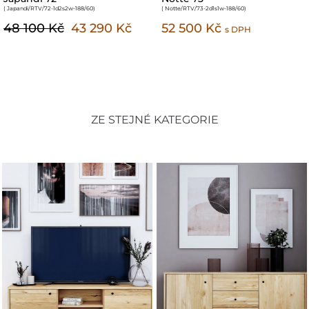
( JapandiCompact/RTV/74-2d2w-179/60
)
( Notte/RTV/62-1d1s1w-144/60
)
48 100 Kč
44 400 Kč
s DPH
s DPH
ZE STEJNÉ KATEGORIE