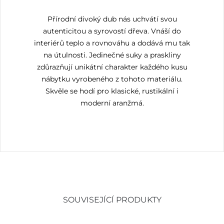
Přírodní divoký dub nás uchvátí svou
autenticitou a syrovostí dřeva. Vnáší do
interiérů teplo a rovnováhu a dodává mu tak
na útulnosti. Jedinečné suky a praskliny
zdůrazňují unikátní charakter každého kusu
nábytku vyrobeného z tohoto materiálu.
Skvěle se hodí pro klasické, rustikální i
moderní aranžmá.
SOUVISEJÍCÍ PRODUKTY