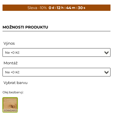
Sleva -10%
0
12
44
28
d :
h :
m :
s
MOŽNOSTI PRODUKTU
Výnos
Montáž
Vybrat barvu
Olej bezbarvý:
STANDARD