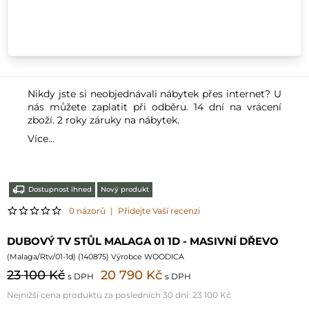
Nikdy jste si neobjednávali nábytek přes internet? U
nás můžete zaplatit při odběru. 14 dní na vrácení
zboží. 2 roky záruky na nábytek.
Více...
Dostupnost ihned
Nový produkt
0 názorů
|
Přidejte Vaší recenzi
DUBOVÝ TV STŮL MALAGA 01 1D - MASIVNÍ DŘEVO
(
Malaga/Rtv/01-1d
) (
140875
) Výrobce WOODICA
23 100 Kč
20 790 Kč
s DPH
s DPH
Nejnižší cena produktu za posledních 30 dní:
23 100 Kč