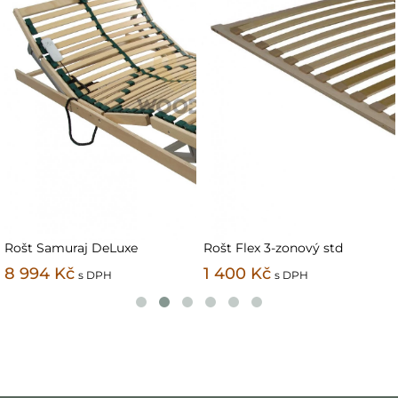
 DeLuxe
Rošt Flex 3-zonový std
Rošt Trioflex
1 400 Kč
12 000 Kč
 DPH
s DPH