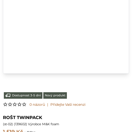
Dostupnost 3-5 dní
Nový produkt
0 názorů
|
Přidejte Vaší recenzi
ROŠT TWINPACK
(
st-02
) (
139602
) Výrobce M&K foam
1 519 Kč