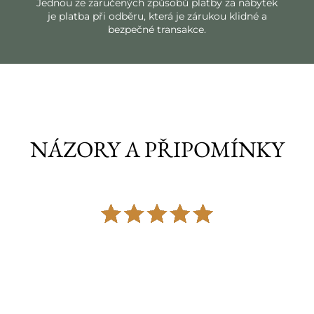
Jednou ze zaručených způsobů platby za nábytek
je platba při odběru, která je zárukou klidné a
bezpečné transakce.
NÁZORY A PŘIPOMÍNKY
Hodnocení obchodu 5 z 5 hvězdiček.
Průměrné hodnocení založené na 212