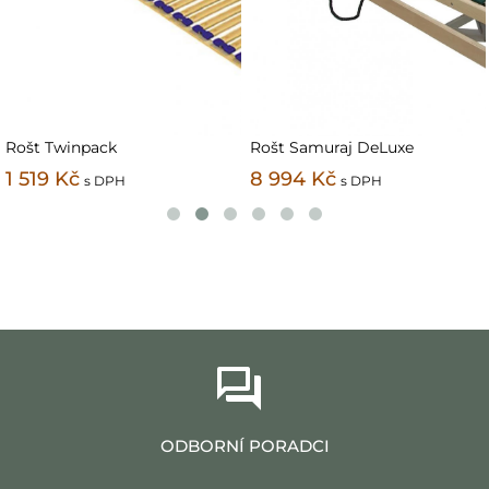
Rošt Twinpack
Rošt Samuraj DeLuxe
1 519 Kč
8 994 Kč
s DPH
s DPH
ODBORNÍ PORADCI