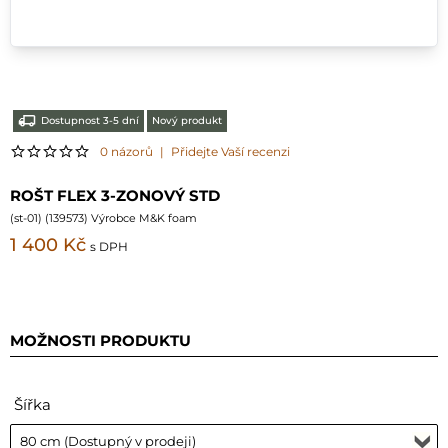
Dostupnost 3-5 dní
Nový produkt
0 názorů
|
Přidejte Vaší recenzi
ROŠT FLEX 3-ZONOVÝ STD
(
st-01
) (
139573
) Výrobce M&K foam
1 400 Kč
s DPH
MOŽNOSTI PRODUKTU
Šířka