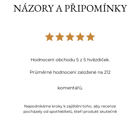
NÁZORY A PŘIPOMÍNKY
Hodnocení obchodu 5 z 5 hvězdiček.
Průměrné hodnocení založené na 212
komentářů.
Nepodnikáme kroky k zajištění toho, aby recenze
pocházely od spotřebitelů, kteří produkt skutečně
použili nebo si jej zakoupili.
SADA konferenčních kulatých
stolků dubových Law03 Ø58+Ø75
autor