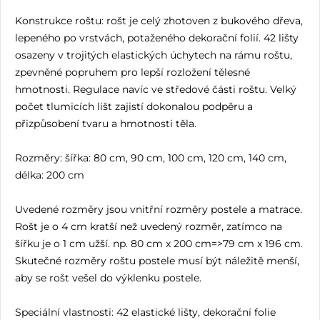
Konstrukce roštu: rošt je celý zhotoven z bukového dřeva,
lepeného po vrstvách, potaženého dekorační folií. 42 lišty
osazeny v trojitých elastických úchytech na rámu roštu,
zpevněné popruhem pro lepší rozložení tělesné
hmotnosti. Regulace navíc ve středové části roštu. Velký
počet tlumicích lišt zajistí dokonalou podpěru a
přizpůsobení tvaru a hmotnosti těla.
Rozměry: šířka: 80 cm, 90 cm, 100 cm, 120 cm, 140 cm,
délka: 200 cm
Uvedené rozměry jsou vnitřní rozměry postele a matrace.
Rošt je o 4 cm kratší než uvedený rozměr, zatímco na
šířku je o 1 cm užší. np. 80 cm x 200 cm=>79 cm x 196 cm.
Skutečné rozměry roštu postele musí být náležitě menší,
aby se rošt vešel do výklenku postele.
Speciální vlastnosti: 42 elastické lišty, dekorační folie