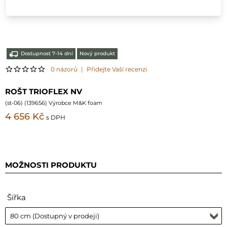
Dostupnost 7-14 dní
Nový produkt
0 názorů
|
Přidejte Vaší recenzi
ROŠT TRIOFLEX NV
(
st-06
) (
139656
) Výrobce M&K foam
4 656 Kč
s DPH
MOŽNOSTI PRODUKTU
Šířka