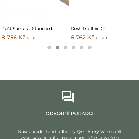
Standard
Rošt Trioflex KF
Rošt Twinflex 
5 762 Kč
1 812 Kč
PH
s DPH
s DP
ODBORNÍ PORADCI
Naši poradci tvoří odborný tým, který Vám sdělí
vyčerpávající informace a pomůže správně se