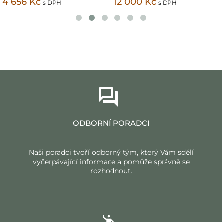
4 656 Kč
12 000 Kč
s DPH
s DPH
ODBORNÍ PORADCI
Naši poradci tvoří odborný tým, který Vám sdělí
vyčerpávající informace a pomůže správně se
rozhodnout.