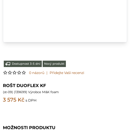
Dostupnost 3-5 dní
Nový produkt
0 názorů
|
Přidejte Vaší recenzi
ROŠT DUOFLEX KF
(
st-09
) (
139699
) Výrobce M&K foam
3 575 Kč
s DPH
MOŽNOSTI PRODUKTU