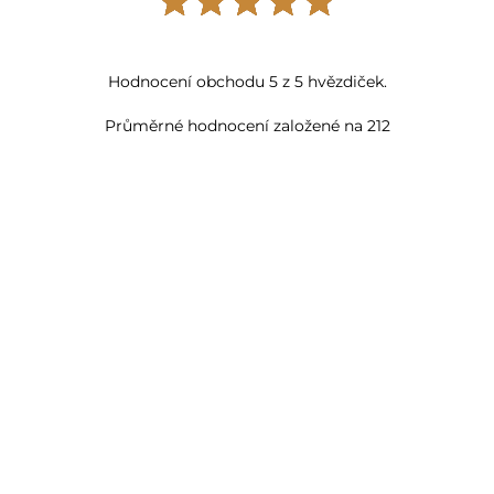
Hodnocení obchodu 5 z 5 hvězdiček.
Průměrné hodnocení založené na 212
komentářů.
Nepodnikáme kroky k zajištění toho, aby recenze
pocházely od spotřebitelů, kteří produkt skutečně
použili nebo si jej zakoupili.
SADA konferenčních kulatých
stolků dubových Law03 Ø58+Ø75
autor
recenze
Libuše
Vše proběhlo v pořádku. Řidiš
přijel v avizovaný den a čas.
Výborná komunikace s
klientským servisem. S