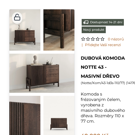
Dostupnost 14-21 dní
Nový produkt
0 názorů
|
Přidejte Vaší recenzi
DUBOVÁ KOMODA
NOTTE 43 -
MASIVNÍ DŘEVO
(
Notte/Kom/43-1d3s-110/77
) (
1417
Komoda s
frézovaným čelem,
vyrobena z
masivního dubového
dřeva. Rozměry 110 x
77 cm.