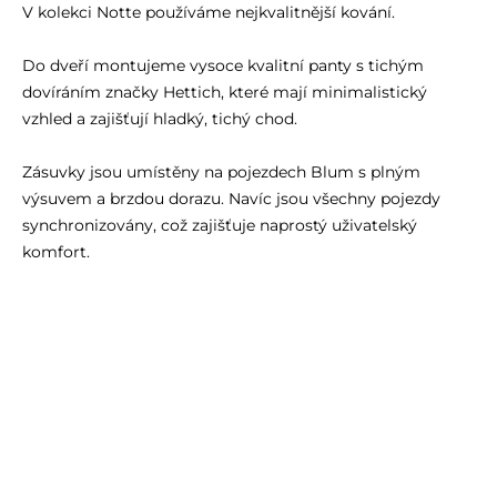
V kolekci Notte používáme nejkvalitnější kování.
Do dveří montujeme vysoce kvalitní panty s tichým
dovíráním značky Hettich, které mají minimalistický
vzhled a zajišťují hladký, tichý chod.
Zásuvky jsou umístěny na pojezdech Blum s plným
výsuvem a brzdou dorazu. Navíc jsou všechny pojezdy
synchronizovány, což zajišťuje naprostý uživatelský
komfort.
Komody mají polici s možností regulace 5 cm směrem
dolů nebo 5 cm směrem nahoru.
Za dvířky komody je jedna police.
Pro větší stabilitu a bezpečnost používání je součástí
nábytku nezbytná sada s úhelníky k ukotvení do zdi,
sloužící proti převrhnutí a přídavné podpěrné nohy.