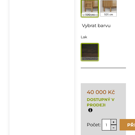
STANDARD
Vybrat barvu
Lak
STANDARD
40 000 Kč
DOSTUPNÝ V
PRODEJI
Počet:
PŘ