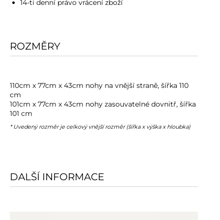
14-ti denní právo vrácení zboží
ROZMĚRY
110cm x 77cm x 43cm nohy na vnější straně, šířka 110
cm
101cm x 77cm x 43cm nohy zasouvatelné dovnitř, šířka
101 cm
* Uvedený rozměr je celkový vnější rozměr (šířka x výška x hloubka)
DALŠÍ INFORMACE