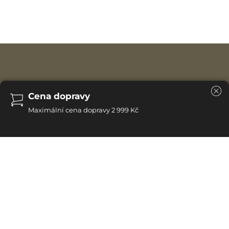
Cena dopravy
Maximální cena dopravy 2 999 Kč
Kolekce Notte je synonymem stylu a dobrého vkusu –
vytvořena pro ty, kteří ocení tu nejvyšší kvalitu a
nadčasový design. Saténový povrch v kombinaci s
intenzitou tmavého zbarvení dodává nábytku
výjimečnou eleganci a zdůrazňuje jeho sofistikovaný
charakter. Kolekci Notte tvoří vybrané modely nábytku v
odstínu ebenového dřeva, který dodává interiérům