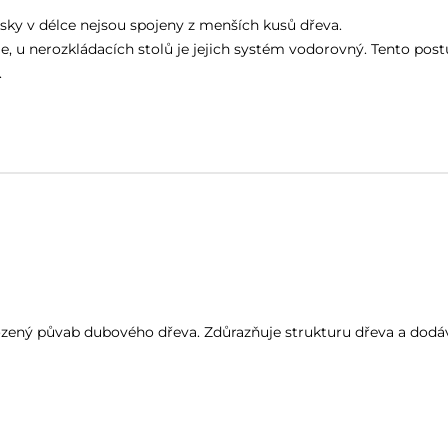
esky v délce nejsou spojeny z menších kusů dřeva.
le, u nerozkládacích stolů je jejich systém vodorovný. Tento pos
.
ený půvab dubového dřeva. Zdůrazňuje strukturu dřeva a dodáv