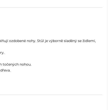
lňují ozdobené nohy. Stůl je výborně sladěný se židlemi,
ry.
ch točených nohou.
dřeva.