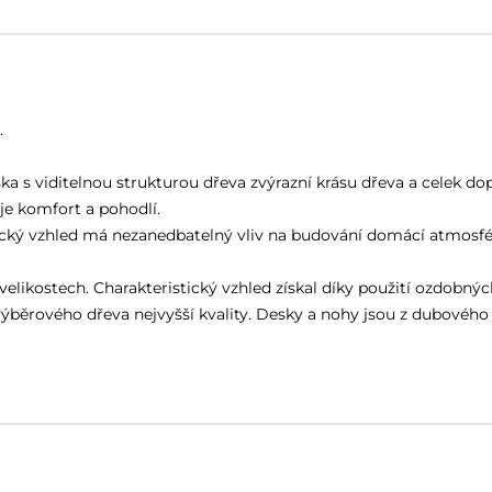
.
ka s viditelnou strukturou dřeva zvýrazní krásu dřeva a celek dop
je komfort a pohodlí.
tický vzhled má nezanedbatelný vliv na budování domácí atmosfé
elikostech. Charakteristický vzhled získal díky použití ozdobný
běrového dřeva nejvyšší kvality. Desky a nohy jsou z dubového 