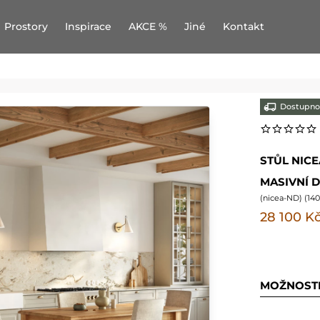
Prostory
Inspirace
AKCE %
Jiné
Kontakt
Dostupno
STŮL NIC
MASIVNÍ 
(
nicea-ND
) (
14
28 100 K
MOŽNOST