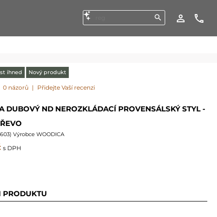
st ihned
Nový produkt
0 názorů
|
Přidejte Vaší recenzi
EA DUBOVÝ ND NEROZKLÁDACÍ PROVENSÁLSKÝ STYL -
DŘEVO
0603
) Výrobce WOODICA
č
s DPH
I PRODUKTU