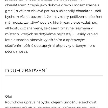
charakterem. Stejně jako dubové dřevo i mosaz stárne s
grácií, s věkem získává patinu a ušlechtilý charakter. Rádi
bychom však upozornili, že i navzdory pečlivému ošetření
má mosaz tzv. „živý“ povlak, který reaguje se vzdušnou
vlhkostí, což znamená, že časem tmavne (zejména v
místech, kterých se dotýkáme nejčastěji). Lesklý vzhled
lze ale snadno obnovit vyleštěním a opětovným
ošetřením běžně dostupnými přípravky určenými pro
péči o mosaz.
DRUH ZBARVENÍ
Olej
Povrchová úprava nábytku olejem umožňuje zachovat
přirozený půvab dubového dřeva. Zdůrazňuje strukturu