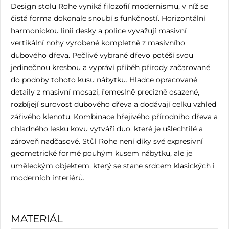
Design stolu Rohe vyniká filozofií modernismu, v níž se
čistá forma dokonale snoubí s funkčností. Horizontální
harmonickou linii desky a police vyvažují masivní
vertikální nohy vyrobené kompletně z masivního
dubového dřeva. Pečlivě vybrané dřevo potěší svou
jedinečnou kresbou a vypráví příběh přírody začarované
do podoby tohoto kusu nábytku. Hladce opracované
detaily z masivní mosazi, řemeslně precizně osazené,
rozbíjejí surovost dubového dřeva a dodávají celku vzhled
zářivého klenotu. Kombinace hřejivého přírodního dřeva a
chladného lesku kovu vytváří duo, které je ušlechtilé a
zároveň nadčasové. Stůl Rohe není díky své expresivní
geometrické formě pouhým kusem nábytku, ale je
uměleckým objektem, který se stane srdcem klasických i
moderních interiérů.
MATERIÁL