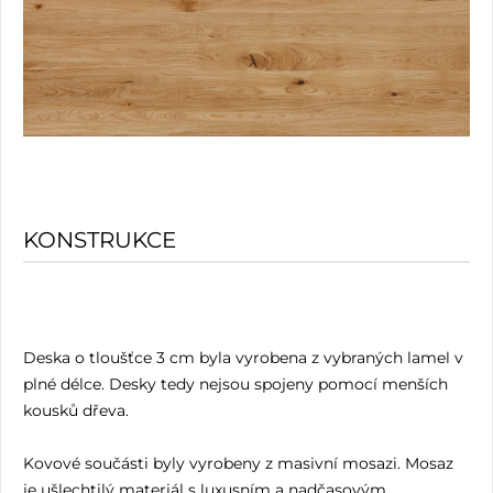
KONSTRUKCE
Deska o tloušťce 3 cm byla vyrobena z vybraných lamel v
plné délce. Desky tedy nejsou spojeny pomocí menších
kousků dřeva.
Kovové součásti byly vyrobeny z masivní mosazi. Mosaz
je ušlechtilý materiál s luxusním a nadčasovým