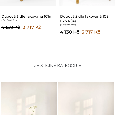
Dubová židle lakovaná 101m
Dubová židle lakovaná 108
( Dab/Krz/101m
)
Eko kůže
( Dab/Krz/108c
)
4 130 Kč
3 717 Kč
4 130 Kč
3 717 Kč
ZE STEJNÉ KATEGORIE