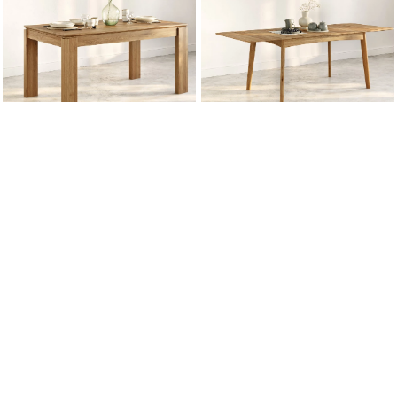
Stůl lakovaný Rose 102
Rozsouvací stůl lakovaný Nicea
rozkládací
129 dubový
37 500 Kč
33 750 Kč
28 800 Kč
25 920 Kč