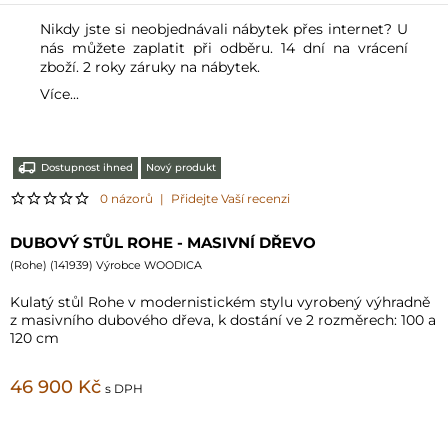
Nikdy jste si neobjednávali nábytek přes internet? U
nás můžete zaplatit při odběru. 14 dní na vrácení
zboží. 2 roky záruky na nábytek.
Více...
Dostupnost ihned
Nový produkt
0 názorů
|
Přidejte Vaší recenzi
DUBOVÝ STŮL ROHE - MASIVNÍ DŘEVO
(
Rohe
) (
141939
) Výrobce WOODICA
Kulatý stůl Rohe v modernistickém stylu vyrobený výhradně
z masivního dubového dřeva, k dostání ve 2 rozměrech: 100 a
120 cm
46 900 Kč
s DPH