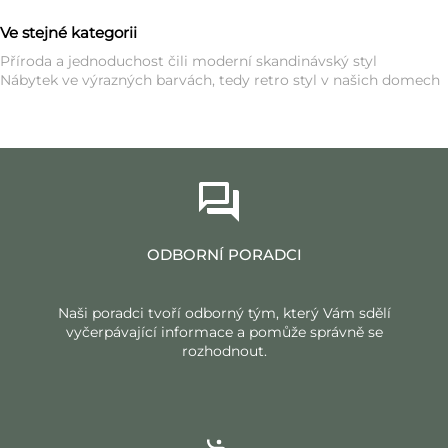
Ve stejné kategorii
Příroda a jednoduchost čili moderní skandinávský styl
Nábytek ve výrazných barvách, tedy retro styl v našich domech
ODBORNÍ PORADCI
Naši poradci tvoří odborný tým, který Vám sdělí
vyčerpávající informace a pomůže správně se
rozhodnout.