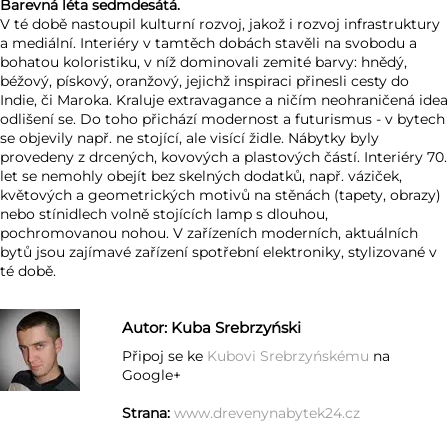
Barevná léta sedmdesátá.
V té době nastoupil kulturní rozvoj, jakož i rozvoj infrastruktury
a mediální. Interiéry v tamtěch dobách stavěli na svobodu a
bohatou koloristiku, v níž dominovali zemité barvy: hnědý,
béžový, pískový, oranžový, jejichž inspiraci přinesli cesty do
Indie, či Maroka. Kraluje extravagance a ničím neohraničená idea
odlišení se. Do toho přichází modernost a futurismus - v bytech
se objevily např. ne stojící, ale visící židle. Nábytky byly
provedeny z drcených, kovových a plastových částí. Interiéry 70.
let se nemohly obejít bez skelných dodatků, např. váziček,
květových a geometrických motivů na stěnách (tapety, obrazy)
nebo stínidlech volně stojících lamp s dlouhou,
pochromovanou nohou. V zařízeních moderních, aktuálních
bytů jsou zajímavé zařízení spotřební elektroniky, stylizované v
té době.
Autor:
Kuba Srebrzyński
Připoj se ke
Kubovi Srebrzyńskému
na
Google+
Strana:
www.drevenynabytek24.cz