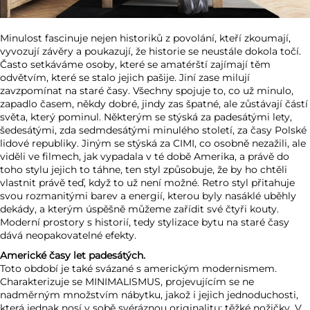
Minulost fascinuje nejen historiků z povolání, kteří zkoumají,
vyvozují závěry a poukazují, že historie se neustále dokola točí.
Často setkáváme osoby, které se amatérští zajímají těm
odvětvím, které se stalo jejich pašije. Jiní zase milují
zavzpomínat na staré časy. Všechny spojuje to, co už minulo,
zapadlo časem, někdy dobré, jindy zas špatné, ale zůstávají částí
světa, který pominul. Některým se stýská za padesátými lety,
šedesátými, zda sedmdesátými minulého století, za časy Polské
lidové republiky. Jiným se stýská za CIMI, co osobně nezažili, ale
viděli ve filmech, jak vypadala v té době Amerika, a právě do
toho stylu jejich to táhne, ten styl způsobuje, že by ho chtěli
vlastnit právě teď, když to už není možné. Retro styl přitahuje
svou rozmanitými barev a energií, kterou byly nasáklé uběhly
dekády, a kterým úspěšně můžeme zařídit své čtyři kouty.
Moderní prostory s historií, tedy stylizace bytu na staré časy
dává neopakovatelné efekty.
Americké časy let padesátých.
Toto období je také svázané s americkým modernismem.
Charakterizuje se MINIMALISMUS, projevujícím se ne
nadměrným množstvím nábytku, jakož i jejich jednoduchosti,
která jednak nosí v sobě svéráznou originalitu: těžké nožičky. V