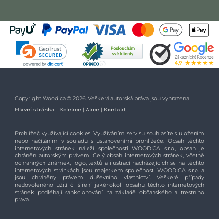
Copyright Woodica © 2026. Veškerá autorská práva jsou vyhrazena.
Hlavní stránka
|
Kolekce
|
Akce
|
Kontakt
Prohlížeč využívající cookies. Využíváním servisu souhlasíte s uložením
nebo načítáním v souladu s ustanoveními prohlížeče. Obsah těchto
internetových stránek náleží společnosti WOODICA s.r.o., obsah je
chráněn autorským právem. Celý obsah internetových stránek, včetně
ochranných známek, logo, textů a ilustrací nacházejících se na těchto
internetových stránkách jsou majetkem společnosti WOODICA s.r.o. a
jsou chráněny právem duševního vlastnictví. Veškeré případy
nedovoleného užití či šíření jakéhokoli obsahu těchto internetových
stránek podléhají sankcionování na základě občanského a trestního
práva.