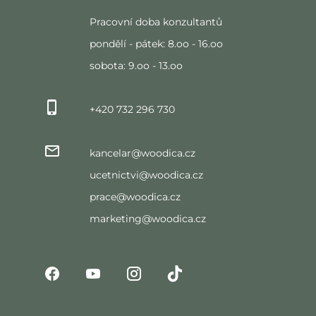
Pracovní doba konzultantů
pondělí - pátek: 8.oo - 16.oo
sobota: 9.oo - 13.oo
+420 732 296 730
kancelar@woodica.cz
ucetnictvi@woodica.cz
prace@woodica.cz
marketing@woodica.cz