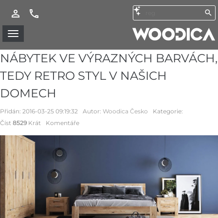
NÁBYTEK VE VÝRAZNÝCH BARVÁCH,
TEDY RETRO STYL V NAŠICH
DOMECH
Přidán:
2016-03-25 09:19:32
Autor:
Woodica Česko
Kategorie:
Číst
8529
Krát
Komentáře