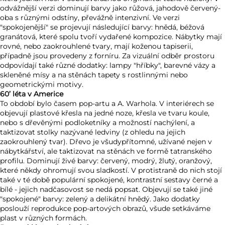
odvážnější verzi dominují barvy jako růžová, jahodově červený-
oba s různými odstíny, převážně intenzivní. Ve verzi
"spokojenější" se projevují následující barvy: hnědá, béžová
granátová, které spolu tvoří vydařené kompozice. Nábytky mají
rovné, nebo zaokrouhlené tvary, mají koženou tapiserii,
případně jsou provedeny z forníru. Za vizuální odběr prostoru
odpovídají také různé dodatky: lampy "hříbky", barevné vázy a
skleněné mísy a na stěnách tapety s rostlinnými nebo
geometrickými motivy.
60’ léta v Americe
To období bylo časem pop-artu a A. Warhola. V interiérech se
objevují plastové křesla na jedné noze, křesla ve tvaru koule,
nebo s dřevěnými podloketníky a možností nachýlení, a
taktizovat stolky nazývané ledviny (z ohledu na jejich
zaokrouhlený tvar). Dřevo je všudypřítomné, užívané nejen v
nábytkářství, ale taktizovat na stěnách ve formě tatranského
profilu. Dominují živé barvy: červený, modrý, žlutý, oranžový,
které někdy ohromují svou sladkostí. V protistraně do nich stojí
také v té době populární spokojené, kontrastní sestavy černé a
bílé - jejich nadčasovost se nedá popsat. Objevují se také jiné
"spokojené" barvy: zelený a delikátní hnědý. Jako dodatky
poslouží reprodukce pop-artových obrazů, všude setkáváme
plast v různých formách.