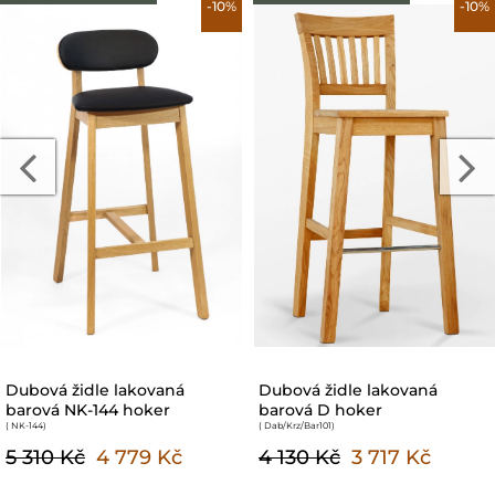
-10%
-10%
Dubová židle lakovaná
Dubová židle lakovaná
barová NK-144 hoker
barová D hoker
( NK-144
)
( Dab/Krz/Bar101
)
5 310 Kč
4 779 Kč
4 130 Kč
3 717 Kč