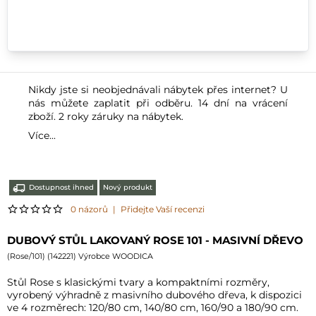
Nikdy jste si neobjednávali nábytek přes internet? U
nás můžete zaplatit při odběru. 14 dní na vrácení
zboží. 2 roky záruky na nábytek.
Více...
Dostupnost ihned
Nový produkt
0 názorů
|
Přidejte Vaší recenzi
DUBOVÝ STŮL LAKOVANÝ ROSE 101 - MASIVNÍ DŘEVO
(
Rose/101
) (
142221
) Výrobce WOODICA
Stůl Rose s klasickými tvary a kompaktními rozměry,
vyrobený výhradně z masivního dubového dřeva, k dispozici
ve 4 rozměrech: 120/80 cm, 140/80 cm, 160/90 a 180/90 cm.