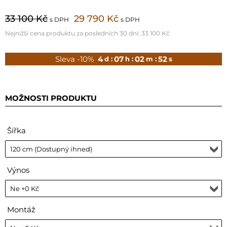
33 100 Kč
29 790 Kč
s DPH
s DPH
Nejnižší cena produktu za posledních 30 dní:
33 100 Kč
Sleva -10%
4
07
02
50
d :
h :
m :
s
MOŽNOSTI PRODUKTU
Šířka
Výnos
Montáž