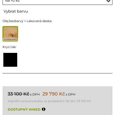
Vybrat barvu
Olej bezbarvý + Lakovaná deska:
STANDARD
Krycí lak:
33 100 Kč
29 790 Kč
s DPH
s DPH
Nejnižší cena produktu za posledních 30 dní:
33 100 Kč
DOSTUPNÝ IHNED