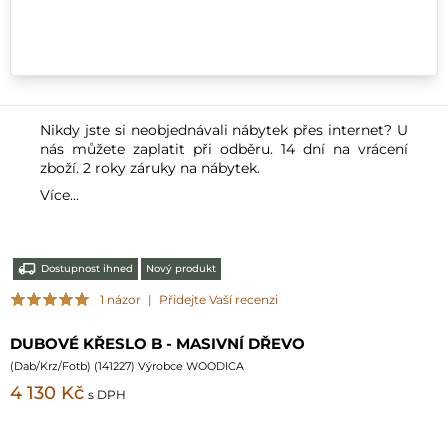
Nikdy jste si neobjednávali nábytek přes internet? U
nás můžete zaplatit při odběru. 14 dní na vrácení
zboží. 2 roky záruky na nábytek.
Více...
Dostupnost ihned
Nový produkt
1 názor
|
Přidejte Vaší recenzi
DUBOVÉ KŘESLO B - MASIVNÍ DŘEVO
(
Dab/Krz/Fotb
) (
141227
) Výrobce WOODICA
4 130 Kč
s DPH