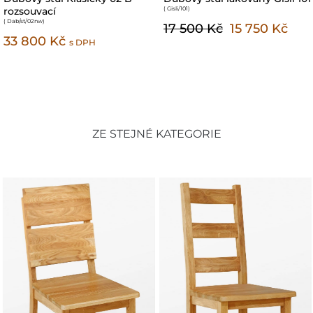
kovových nohách 110
Nicea 129 dubový
( Dab/st/110
)
provensálský styl
( nicea-129
)
24 400 Kč
21 960 Kč
28 800 Kč
25 920 Kč
ZE STEJNÉ KATEGORIE