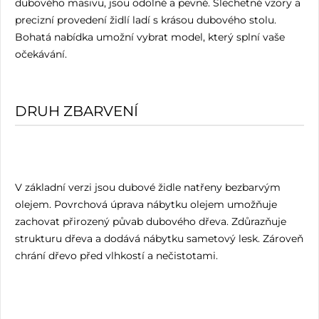
dubového masivu, jsou odolné a pevné. Šlechetné vzory a
precizní provedení židlí ladí s krásou dubového stolu.
Bohatá nabídka umožní vybrat model, který splní vaše
očekávání.
DRUH ZBARVENÍ
V základní verzi jsou dubové židle natřeny bezbarvým
olejem. Povrchová úprava nábytku olejem umožňuje
zachovat přirozený půvab dubového dřeva. Zdůrazňuje
strukturu dřeva a dodává nábytku sametový lesk. Zároveň
chrání dřevo před vlhkostí a nečistotami.