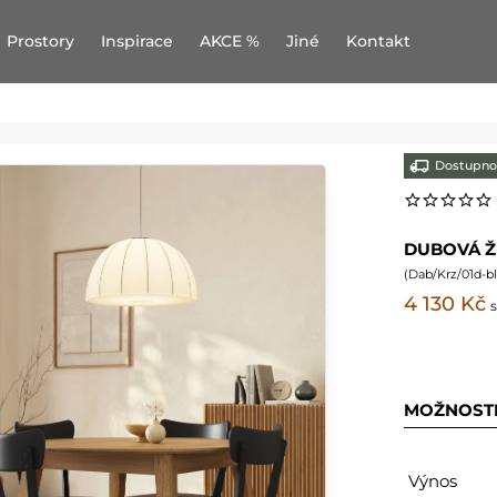
Prostory
Inspirace
AKCE %
Jiné
Kontakt
Dostupno
DUBOVÁ ŽI
(
Dab/Krz/01d-b
4 130 Kč
MOŽNOST
Výnos