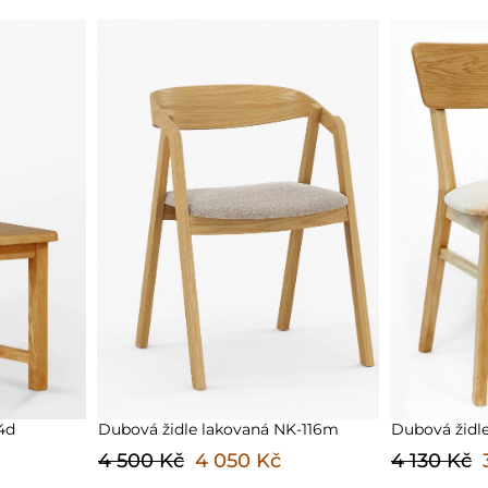
NK-116m
Dubová židle lakovaná čalouněná 108
Dubová židl
4 130 Kč
3 717 Kč
4 130 Kč