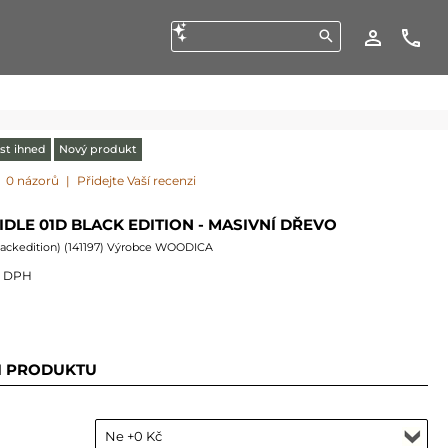
st ihned
Nový produkt
0 názorů
|
Přidejte Vaší recenzi
DLE 01D BLACK EDITION - MASIVNÍ DŘEVO
lackedition
) (
141197
) Výrobce WOODICA
s DPH
I PRODUKTU