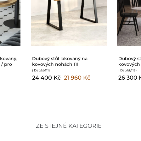
akovaný,
Dubový stůl lakovaný na
Dubový st
 / pro
kovových nohách 111
kovových 
)
( Dab/st/111
)
( Dab/st/113
)
24 400 Kč
21 960 Kč
26 300 
ZE STEJNÉ KATEGORIE