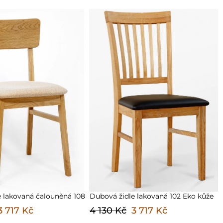
e lakovaná 102 Eko kůže
Dubová židle lakovaná čalouněná 109
3 717 Kč
4 130 Kč
3 717 Kč