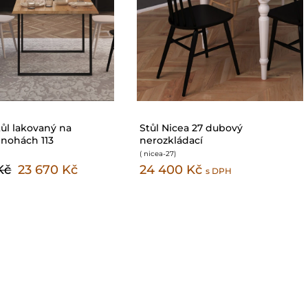
ůl lakovaný na
Stůl Nicea 27 dubový
nohách 113
nerozkládací
( nicea-27
)
Kč
23 670 Kč
24 400 Kč
s DPH