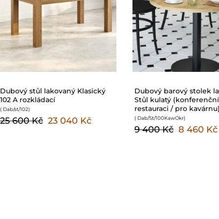
Dubový stůl lakovaný Klasický
Dubový barový stolek l
102 A rozkládací
Stůl kulatý (konferenční
restauraci / pro kavárnu
( Dab/st/102
)
( Dab/St/100KawOkr
)
25 600 Kč
23 040 Kč
9 400 Kč
8 460 Kč