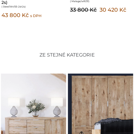
Compact 01
2d)
( JapandiCompact/Reg/01-2p-62
)
( Steel/Wr/04-2d2d
)
18 100 Kč
43 100 Kč
s DPH
s DPH
ZE STEJNÉ KATEGORIE