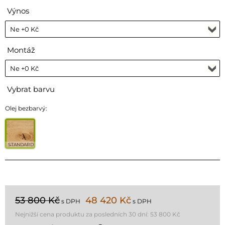
Výnos
Montáž
Vybrat barvu
Olej bezbarvý:
STANDARD
53 800 Kč
48 420 Kč
s DPH
s DPH
Nejnižší cena produktu za posledních 30 dní:
53 800 Kč