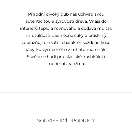
Přírodní divoký dub nás uchvátí svou
autenticitou a syrovostí dřeva. Vnáší do
interiérů teplo a rovnováhu a dodává mu tak
na útulnosti. Jedinečné suky a praskliny
zdůrazňují unikátní charakter každého kusu
nábytku vyrobeného z tohoto materiálu.
Skvěle se hodí pro klasické, rustikální i
moderní aranžmá.
SOUVISEJÍCÍ PRODUKTY