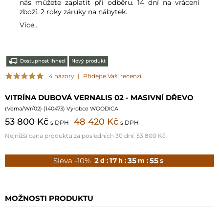
nás můžete zaplatit při odběru. 14 dní na vrácení
zboží. 2 roky záruky na nábytek.
Více...
Dostupnost ihned
Nový produkt
4 názory
|
Přidejte Vaší recenzi
VITRÍNA DUBOVÁ VERNALIS 02 - MASIVNÍ DŘEVO
(
Verna/Wr/02
) (
140473
) Výrobce WOODICA
53 800 Kč
48 420 Kč
s DPH
s DPH
Nejnižší cena produktu za posledních 30 dní:
53 800 Kč
Sleva -10%
2
17
35
54
d :
h :
m :
s
MOŽNOSTI PRODUKTU