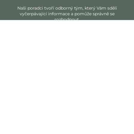
Naši poradci tvoří odborný tým, který Vám sdělí
vyčerpávající informace a pomůže správně se
rozhodnout.
DODÁVKA S VYNÁŠKOU
Naše nabídka zahrnuje dodání nábytku až do bytu
nebo domu zákazníka a montáž na místě.