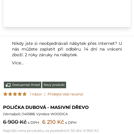
Nikdy jste si neobjednávali nábytek přes internet? U
nás můžete zaplatit při odběru. 14 dní na vrácení
zboží. 2 roky záruky na nábytek.
Více...
Dostupnost ihned
Nový produkt
1 názor
|
Přidejte Vaší recenzi
POLIČKA DUBOVÁ - MASIVNÍ DŘEVO
(
Verna/pol
) (
140588
) Výrobce WOODICA
6 900 Kč
6 210 Kč
s DPH
s DPH
Nejnižší cena produktu za posledních 30 dní:
6 900 Kč