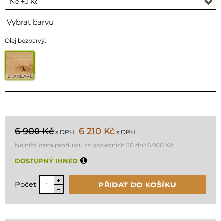
Vybrat barvu
Olej bezbarvý:
STANDARD
6 900 Kč
6 210 Kč
s DPH
s DPH
Nejnižší cena produktu za posledních 30 dní:
6 900 Kč
DOSTUPNÝ IHNED
Počet:
PŘIDAT DO KOŠÍKU