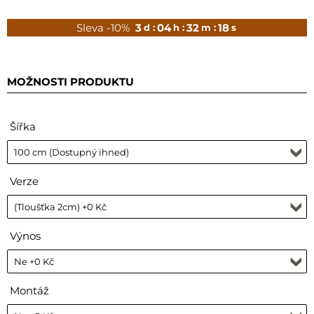
Sleva -10%
3
04
32
17
d :
h :
m :
s
MOŽNOSTI PRODUKTU
Šířka
Verze
Výnos
Montáž