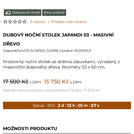
Dostupnost ihned
Nový produkt
0 názorů
|
Přidejte Vaší recenzi
DUBOVÝ NOČNÍ STOLEK JAPANDI 03 - MASIVNÍ
DŘEVO
(
Japandi/Szn/03-2s-53/60
) (
142355
) Výrobce WOODICA
Prostorný noční stolek se dvěma zásuvkami, vyrobený z
masivního dubového dřeva. Rozměry 53 x 60 cm.
17 500 Kč
15 750 Kč
s DPH
s DPH
Nejnižší cena produktu za posledních 30 dní:
17 500 Kč
Sleva -10%
2
13
01
55
d :
h :
m :
s
MOŽNOSTI PRODUKTU