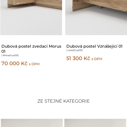
Dubová postel zvedací Morus
Dubová postel Vznášející 01
01
( Lewit/Loz/01
)
( Morus/Loz/01
)
51 300 Kč
s DPH
70 000 Kč
s DPH
ZE STEJNÉ KATEGORIE