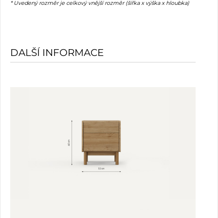
* Uvedený rozměr je celkový vnější rozměr (šířka x výška x hloubka)
DALŠÍ INFORMACE