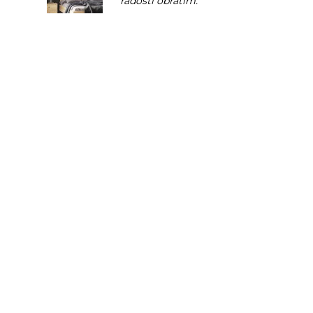
radosti obrátím.
Dubový konferenční stolek
Law28
autor recenze
Jaromír
Stůl vypadá skvěle!
Dubové křeslo B
autor recenze
Petr
Musím říct, že jsem poprvé u
vás nakupoval a velká
spokojenost s komunikací a i
dovozem. Nábytek je krásný.