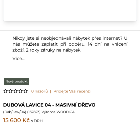
Nikdy jste si neobjednávali nábytek přes internet? U
nás můžete zaplatit při odběru. 14 dní na vrácení
zboží. 2 roky záruky na nábytek.
Více...
Nový produkt
0 názorů
|
Přidejte Vaší recenzi
DUBOVÁ LAVICE 04 - MASIVNÍ DŘEVO
(
Dab/Law/04
) (
137873
) Výrobce WOODICA
15 600 Kč
s DPH