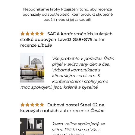
Nepodnikáme kroky k zajištění toho, aby recenze
pocházely od spotřebitelů, kteří produkt skutečně
použili nebo si jej zakoupili.
SADA konferenčních kulatých
stolků dubových Law03 Ø58+Ø75
autor
recenze
Libuše
Vše proběhlo v pořádku. Řidiš
přijel v avizovaný den a čas.
Výborná komunikace s
klientským servisem. S
konferenčními stolky jsme
moc spokojeni, jsou krásné a bytelné.
Dubová postel Steel 02 na
kovových nohách
autor recenze
Česlav
Jsem velice spokojený se
vším. Příště se na Vás s