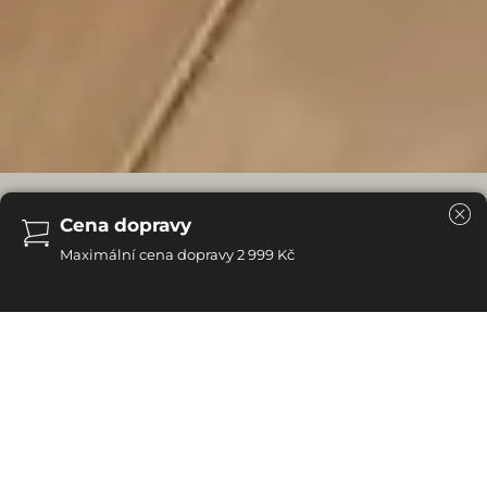
Při objednávce typizovaného nábytku
není požadována záloha
Celá platba může proběhnout až při převzetí nábytku
Dřevěný stůl je důležitým kusem nábytku v naší
domácnosti. Zde se setkáváme s rodinou a přáteli.
Použité dubové dřevo splňuje dvě důležité funkce.
Užitkovou a estetickou. Stůl zhotovený z přírodní