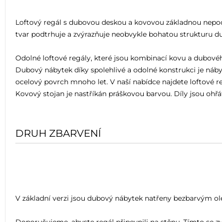
Loftový regál s dubovou deskou a kovovou základnou nepoc
tvar podtrhuje a zvýrazňuje neobvykle bohatou strukturu d
Odolné loftové regály, které jsou kombinací kovu a dubovéh
Dubový nábytek díky spolehlivé a odolné konstrukci je náby
ocelový povrch mnoho let. V naší nabídce najdete loftové 
Kovový stojan je nastříkán práškovou barvou. Díly jsou ohř
DRUH ZBARVENÍ
V základní verzi jsou dubový nábytek natřeny bezbarvým ole