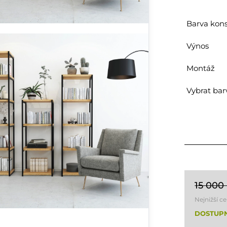
Barva kon
Výnos
Montáž
Vybrat bar
15 000
Nejnižší c
DOSTUPN