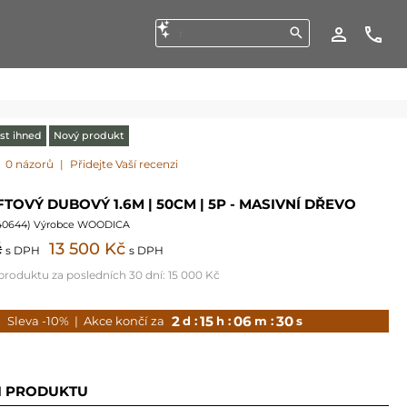
st ihned
Nový produkt
0 názorů
|
Přidejte Vaší recenzi
TOVÝ DUBOVÝ 1.6M | 50CM | 5P - MASIVNÍ DŘEVO
40644
) Výrobce WOODICA
č
13 500 Kč
s DPH
s DPH
 produktu za posledních 30 dní:
15 000 Kč
2
15
06
28
Sleva -10%
| Akce končí za
d :
h :
m :
s
I PRODUKTU