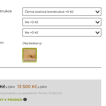
strukce
vu
Olej bezbarvý:
STANDARD
 Kč
13 500 Kč
s DPH
s DPH
ena produktu za posledních 30 dní:
15 000 Kč
Ý V PRODEJI