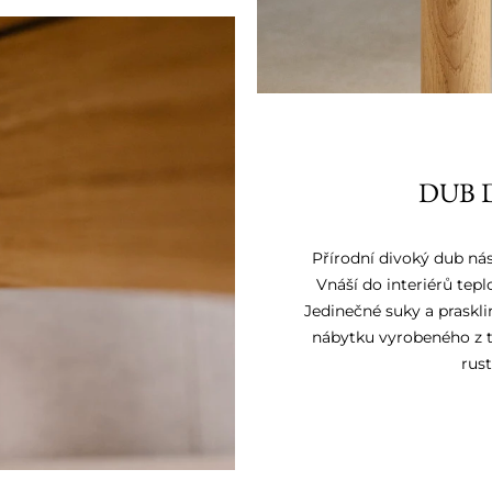
DUB 
Přírodní divoký dub nás
Vnáší do interiérů tep
Jedinečné suky a praskli
nábytku vyrobeného z to
rust