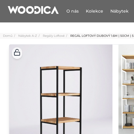
O nás
Kolekce
Nábytek
Domů
Nábytek A-Z
Regály Loftové
REGÁL LOFTOVÝ DUBOVÝ 1.6M | 50CM | 