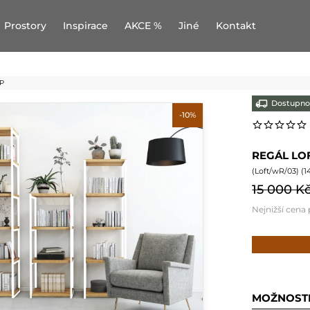
Prostory
Inspirace
AKCE %
Jiné
Kontakt
5P
Dostupno
-10%
REGÁL LOF
(
Loft/wR/03
) (
1
15 000 K
Nejnižší cena
MOŽNOST