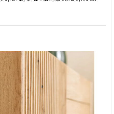
malými předměty, knihami nebo jinými těžšími předměty.