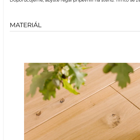
Doporučujeme, abyste regál připevnili na stěnu. Tímto se z
MATERIÁL