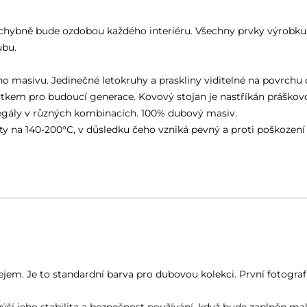
hybně bude ozdobou každého interiéru. Všechny prvky výrobku z
ubu.
o masivu. Jedinečné letokruhy a praskliny viditelné na povrchu 
tkem pro budoucí generace. Kovový stojan je nastříkán práškovou
regály v různých kombinacích. 100% dubový masiv.
áty na 140-200°C, v důsledku čeho vzniká pevný a proti poškození
jem. Je to standardní barva pro dubovou kolekci. První fotograf