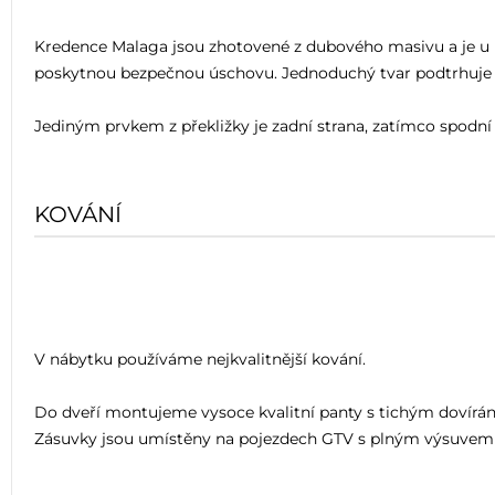
Kredence Malaga jsou zhotovené z dubového masivu a je u ni
poskytnou bezpečnou úschovu. Jednoduchý tvar podtrhuje a 
Jediným prvkem z překližky je zadní strana, zatímco spodní 
KOVÁNÍ
V nábytku používáme nejkvalitnější kování.
Do dveří montujeme vysoce kvalitní panty s tichým dovíráním
Zásuvky jsou umístěny na pojezdech GTV s plným výsuvem 