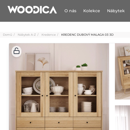
O nás
Kolekce
Nábytek
Domů
Nábytek A-Z
Kredence
KREDENC DUBOVÝ MALAGA 03 3D