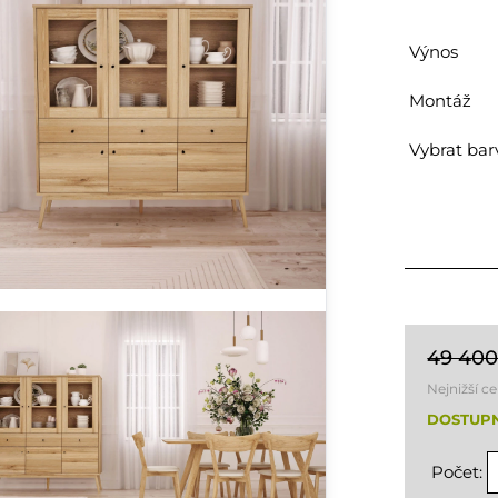
Výnos
Montáž
Vybrat bar
49 400
Nejnižší c
DOSTUPN
Počet: