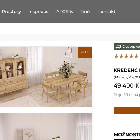
Prostory
Inspirace
AKCE %
Jiné
Kontakt
Dostupno
-10%
KREDENC 
(
Malaga/Kre/03
49 400 K
Nejnižší cena
MOŽNOST