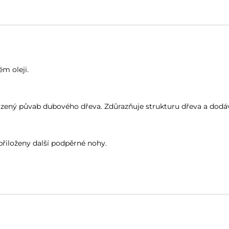
m oleji.
ený půvab dubového dřeva. Zdůrazňuje strukturu dřeva a dodáv
 přiloženy další podpěrné nohy.