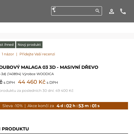
st ihned
Nový produkt
1 názor
|
Přidejte Vaší recenzi
DUBOVÝ MALAGA 03 3D - MASIVNÍ DŘEVO
-3d
) (
140894
) Výrobce WOODICA
č
44 460 Kč
s DPH
s DPH
 produktu za posledních 30 dní:
49 400 Kč
4
02
52
59
Sleva -10%
| Akce končí za
d :
h :
m :
s
I PRODUKTU