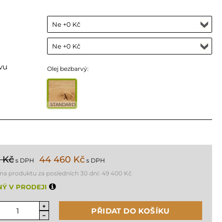
vu
Olej bezbarvý:
STANDARD
 Kč
44 460 Kč
s DPH
s DPH
ena produktu za posledních 30 dní:
49 400 Kč
Ý V PRODEJI
PŘIDAT DO KOŠÍKU