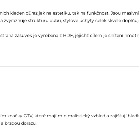
ch kladen důraz jak na estetiku, tak na funkčnost. Jsou masivn
zvýrazňuje strukturu dubu, stylové úchyty celek skvěle doplňují
strana zásuvek je vyrobena z HDF, jejichž cílem je snížení hmotn
 značky GTV, které mají minimalistický vzhled a zajišťují hladk
a brzdou dorazu.