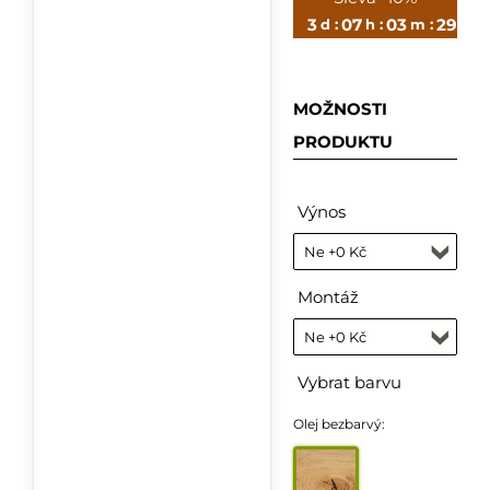
3
07
03
28
d :
h :
m :
s
MOŽNOSTI
PRODUKTU
Výnos
Montáž
Vybrat barvu
Olej bezbarvý: