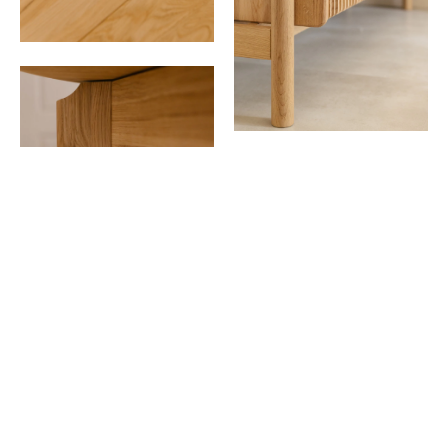
DUB DIVOKÝ PŘÍRODNÍ
Přírodní divoký dub nás uchvátí svou
autenticitou a syrovostí dřeva. Vnáší do
interiérů teplo a rovnováhu a dodává mu tak
na útulnosti. Jedinečné suky a praskliny
zdůrazňují unikátní charakter každého kusu
nábytku vyrobeného z tohoto materiálu.