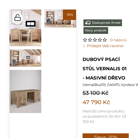
-10%
Dostupnost ihned
Nový produkt
0 názorů
|
Přidejte Vaší recenzi
DUBOVÝ PSACÍ
STŮL VERNALIS 01
- MASIVNÍ DŘEVO
(
Verna/Biu/01
) (
140471
) Výrobce
53 100 Kč
47 790 Kč
Nejnižší cena produktu
za posledních 30 dní:
53
100 Kč
Sleva -10%