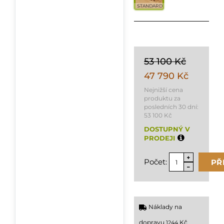
STANDARD
53 100 Kč
47 790 Kč
Nejnižší cena
produktu za
posledních 30 dní:
53 100 Kč
DOSTUPNÝ V
PRODEJI
Počet:
PŘ
Náklady na
dopravu
Kč
1244