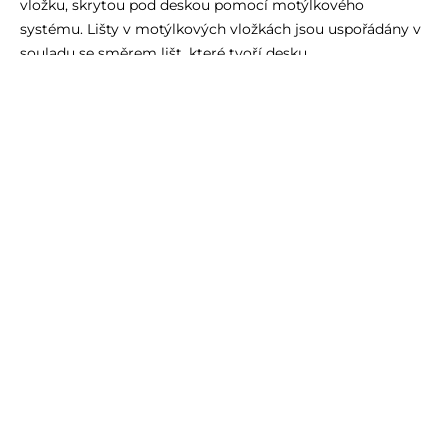
vložku, skrytou pod deskou pomocí motýlkového
systému. Lišty v motýlkových vložkách jsou uspořádány v
souladu se směrem lišt, které tvoří desku.
DRUH ZBARVENÍ
Olej
Povrchová úprava nábytku olejem umožňuje zachovat
přirozený půvab dubového dřeva. Zdůrazňuje strukturu
dřeva a dodává nábytku sametový lesk. Zároveň chrání
dřevo před vlhkostí a nečistotami.
Lak
Deska stolu je navíc opatřena matným polyuretanovým
lakem s vysokou mechanickou odolností, který chrání