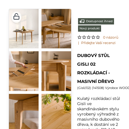
Dostupnost ihned
Nový produkt
0 názorů
|
Přidejte Vaší recenzi
DUBOVÝ STŮL
GISLI 02
ROZKLÁDACÍ -
MASIVNÍ DŘEVO
(
Gisli/02
) (
141508
) Výrobce WOO
Kulatý rozkládací stůl
Gisli ve
skandinávském stylu
vyrobený výhradně z
masivního dubového
dřeva, k dostání ve 2