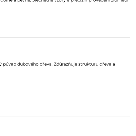
lné a pevné. Šlechetné vzory a precizní provedení židlí ladí
ý půvab dubového dřeva. Zdůrazňuje strukturu dřeva a