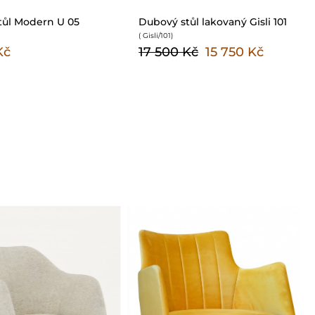
tůl Modern U 05
Dubový stůl lakovaný Gisli 101
( Gisli/101
)
Kč
17 500 Kč
15 750 Kč