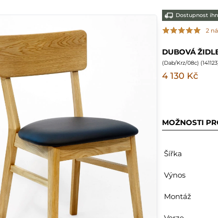
Dostupnost ih
2 n
DUBOVÁ ŽIDLE
(
Dab/Krz/08c
) (
141123
4 130 Kč
MOŽNOSTI P
Šířka
Výnos
Montáž
Verze