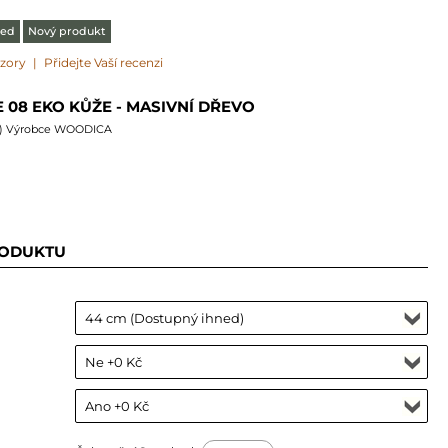
ned
Nový produkt
ázory
|
Přidejte Vaší recenzi
 08 EKO KŮŽE - MASIVNÍ DŘEVO
) Výrobce WOODICA
RODUKTU