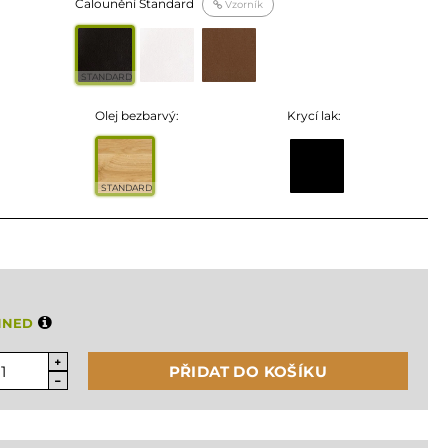
Čalounění Standard
Vzorník
STANDARD
Olej bezbarvý:
Krycí lak:
STANDARD
HNED
PŘIDAT DO KOŠÍKU