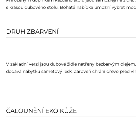
Přirozeným doplňkem každého stolu jsou samozřejmě židle. St
s krásou dubového stolu. Bohatá nabídka umožní vybrat model
DRUH ZBARVENÍ
V základní verzi jsou dubové židle natřeny bezbarvým oleje
dodává nábytku sametový lesk. Zároveň chrání dřevo před vlh
ČALOUNĚNÍ EKO KŮŽE