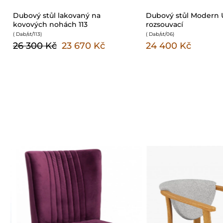
Dubový stůl lakovaný na
Dubový stůl Modern 
kovových nohách 113
rozsouvací
( Dab/st/113
)
( Dab/st/06
)
26 300 Kč
23 670 Kč
24 400 Kč