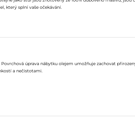
ejně jako stůl jsou zhotoveny ze 100% dubového masivu, jsou odo
, který splní vaše očekávání.
m. Povrchová úprava nábytku olejem umožňuje zachovat přirozen
kostí a nečistotami.