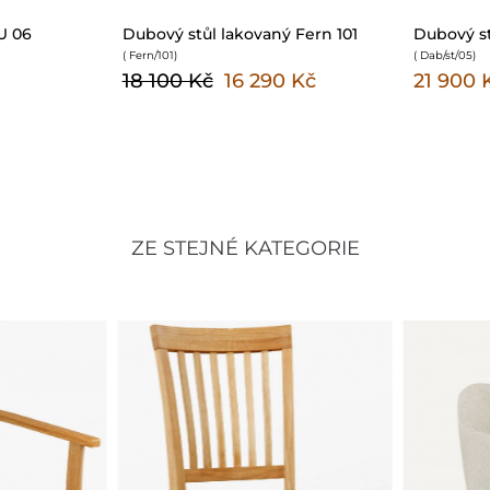
U 06
Dubový stůl lakovaný Fern 101
Dubový s
( Fern/101
)
( Dab/st/05
)
18 100 Kč
16 290 Kč
21 900 
ZE STEJNÉ KATEGORIE