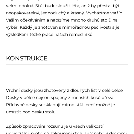
velmi odolná. Stůl bude sloužit léta, aniž by přestal být
neopakovatelný, jednoduchý a krásný. Vycházíme vstříc
Vašim očekáváním a nabízíme mnoho druhů stolů na
výběr. Každý je zhotoven s mimořádnou pečlivostí a je
výsledkem těžké práce našich řemeslníků.
KONSTRUKCE
Vrchní desky jsou zhotoveny z dlouhých lišt v celé délce.
Desky v délce nejsou spojeny z menších kusů dřeva.
Přídavné desky se skladují mimo stůl, není možné je
umístit pod desku stolu.
Způsob zpracování rozsunu je u všech velikostí
univerzální, proto při zakoupení stolu se 2 nebo 3 deskami