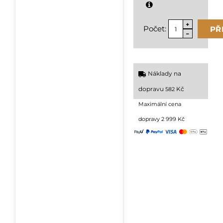
Počet:
PŘ
Náklady na
dopravu
Kč
582
Maximální cena
dopravy 2 999 Kč