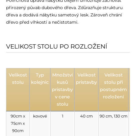
Povrchová úprava nábytku olejem umožňuje zachovat
přirozený půvab dubového dřeva. Zdůrazňuje strukturu
dřeva a dodává nábytku sametový lesk. Zároveň chrání
dřevo před vlhkostí a nečistotami.
VELIKOST STOLU PO ROZLOŽENÍ
Velikost
Typ
Množství
Velikost
Velikost
Do
stolu
kolejnic
kusů
pristavby
stolu při
s
pristavby
postupném
v cene
rozložení
stolu
90cm x
kovové
1
40 cm
90 cm, 130 cm
n
75cm x
90cm