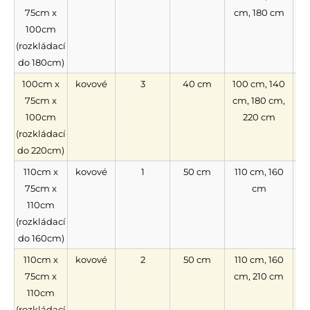
75cm x
cm, 180 cm
100cm
(rozkládací
do 180cm)
100cm x
kovové
3
40 cm
100 cm, 140
75cm x
cm, 180 cm,
100cm
220 cm
(rozkládací
do 220cm)
110cm x
kovové
1
50 cm
110 cm, 160
n
75cm x
cm
110cm
(rozkládací
do 160cm)
110cm x
kovové
2
50 cm
110 cm, 160
75cm x
cm, 210 cm
110cm
(rozkládací