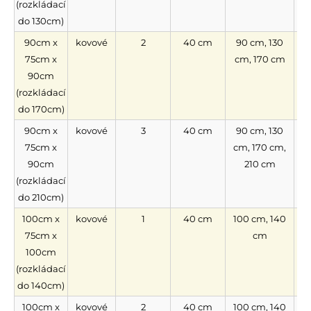
(rozkládací
do 130cm)
90cm x
kovové
2
40 cm
90 cm, 130
75cm x
cm, 170 cm
90cm
(rozkládací
do 170cm)
90cm x
kovové
3
40 cm
90 cm, 130
75cm x
cm, 170 cm,
90cm
210 cm
(rozkládací
do 210cm)
100cm x
kovové
1
40 cm
100 cm, 140
n
75cm x
cm
100cm
(rozkládací
do 140cm)
100cm x
kovové
2
40 cm
100 cm, 140