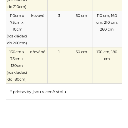
do 210cm)
110cm x
kovové
3
50 cm
110 cm, 160
75cm x
cm, 210 cm,
110cm
260 cm
(rozkládací
do 260cm)
130cm x
dřevěné
1
50 cm
130 cm, 180
n
75cm x
cm
130cm
(rozkládací
do 180cm)
* pristavby jsou v ceně stolu