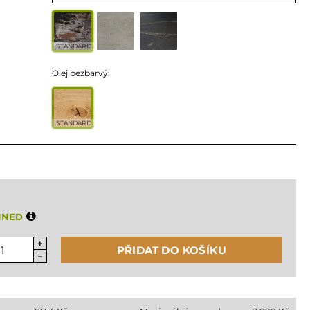
STANDARD
Olej bezbarvý:
STANDARD
HNED
PŘIDAT DO KOŠÍKU