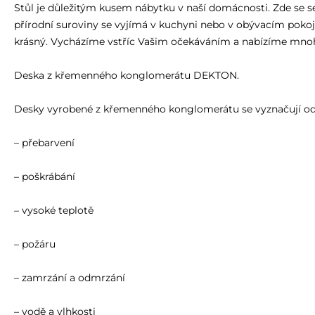
Stůl je důležitým kusem nábytku v naší domácnosti. Zde se se
přírodní suroviny se vyjímá v kuchyni nebo v obývacím pokoji.
krásný. Vycházíme vstříc Vašim očekáváním a nabízíme mnoho
Deska z křemenného konglomerátu DEKTON.
Desky vyrobené z křemenného konglomerátu se vyznačují odo
– přebarvení
– poškrábání
– vysoké teplotě
– požáru
– zamrzání a odmrzání
– vodě a vlhkosti