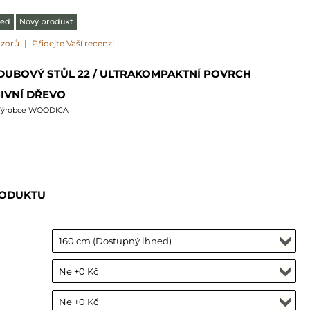
ned
Nový produkt
ázorů
|
Přidejte Vaší recenzi
DUBOVÝ STŮL 22 / ULTRAKOMPAKTNÍ POVRCH
IVNÍ DŘEVO
Výrobce WOODICA
RODUKTU