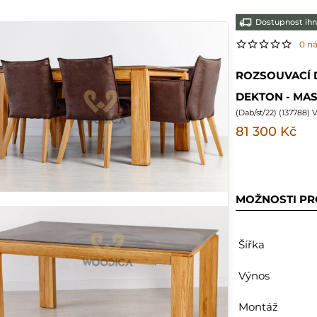
Dostupnost ih
0 n
ROZSOUVACÍ 
DEKTON - MAS
(
Dab/st/22
) (
137788
) 
81 300 Kč
MOŽNOSTI P
Šířka
Výnos
Montáž